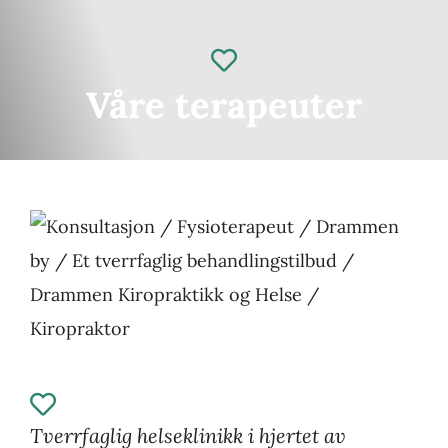
Gavekort
Våre terapeuter
Kontakt oss
Helseblogg
Tverrfaglig helseklinikk i hjertet av