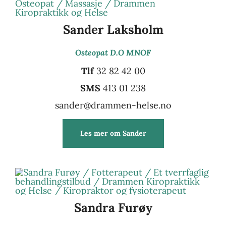
Sander Laksholm
Osteopat D.O MNOF
Tlf
32 82 42 00
SMS
413 01 238
sander@drammen-helse.no
Les mer om Sander
Sandra Furøy