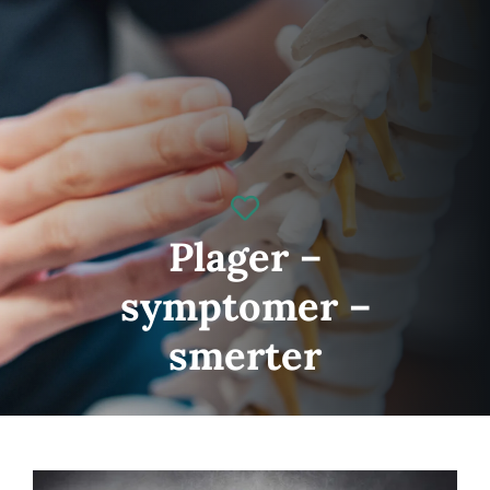
Gavekort
Kontakt oss
Helseblogg
Plager –
symptomer –
smerter