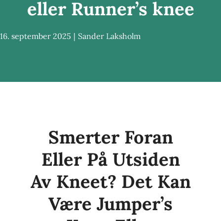
eller Runner’s knee
Gavekort
16. september 2025
|
Sander Laksholm
Kontakt oss
Helseblogg
Smerter Foran
Eller På Utsiden
Av Kneet? Det Kan
Være Jumper’s