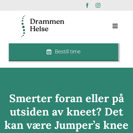
Skip
to
content
Toggle
Navigat
Bestill time
Forside
Terapeuter
Behandlingstilbud
Smerter foran eller på
utsiden av kneet? Det
Plager
kan være Jumper’s knee
Priser / Forsikring